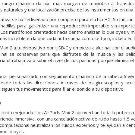
to rango dinámico da aún más margen de maniobra al transduc
 naturales y una localización precisa de los instrumentos en una
tativa se ha rediseñado por completo para el chip H2. Su función
ohadillas para garantizar una reproducción impecable sin importar
 Los micrófonos orientados hacia dentro analizan lo que oyes y m
ás increíble en la que cada nota suena como se tocó, incluso en l
ax 2 a tu dispositivo por USB‑C y empieza a alucinar con el audio 
ginal se conservan para que disfrutes de la música y las pelí
ncia ultrabaja va a subir el nivel de tus partidas porque elimina
acial personalizado con seguimiento dinámico de la cabeza,6 ver 
desde todas las direcciones. A través de los giroscopios y ace
siguen tus movimientos para fijar el sonido a tu dispositivo.
.
e ruido mejorada. Los AirPods Max 2 aprovechan toda la potencia 
riencia inmersiva, con una cancelación activa de ruido hasta 1,5 
computacional neutralizan los ruidos externos y te ayudan a cen
omo lo oyes.