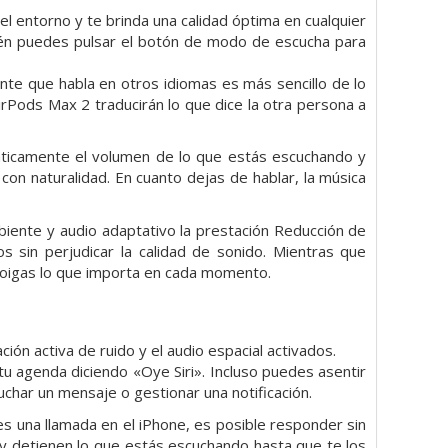
el entorno y te brinda una calidad óptima en cualquier
mbién puedes pulsar el botón de modo de escucha para
nte que habla en otros idiomas es más sencillo de lo
rPods Max 2 traducirán lo que dice la otra persona a
áticamente el volumen de lo que estás escuchando y
con naturalidad. En cuanto dejas de hablar, la música
iente y audio adaptativo la prestación Reducción de
s sin perjudicar la calidad de sonido. Mientras que
 oigas lo que importa en cada momento.
ión activa de ruido y el audio espacial activados.
 tu agenda diciendo «Oye Siri». Incluso puedes asentir
uchar un mensaje o gestionar una notificación.
s una llamada en el iPhone, es posible responder sin
 y detienen lo que estás escuchando hasta que te los