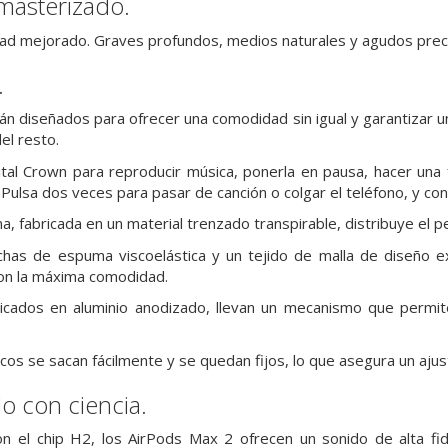
masterizado.
idad mejorado. Graves profundos, medios naturales y agudos prec
.
n diseñados para ofrecer una comodidad sin igual y garantizar un
el resto.
ital Crown para reproducir música, ponerla en pausa, hacer una f
Pulsa dos veces para pasar de canción o colgar el teléfono, y con
a, fabricada en un material trenzado transpirable, distribuye el pe
echas de espuma viscoelástica y un tejido de malla de diseño e
con la máxima comodidad.
bricados en aluminio anodizado, llevan un mecanismo que permi
icos se sacan fácilmente
y se quedan fijos, lo que asegura un aju
o con ciencia.
n el chip H2, los AirPods Max 2 ofrecen un sonido de alta fid