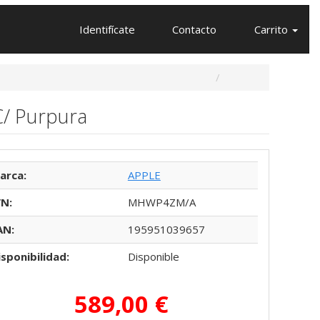
Identifícate
Contacto
Carrito
C/ Purpura
arca:
APPLE
/N:
MHWP4ZM/A
AN:
195951039657
isponibilidad:
Disponible
589,00 €