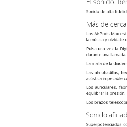
El sonido. Re
Sonido de alta fidel
Más de cerca
Los AirPods Max está
la música y olvídate d
Pulsa una vez la Dig
durante una llamada. 
La malla de la diadem
Las almohadillas, h
acústica impecable 
Los auriculares, fa
equilibrar la presión.
Los brazos telescóp
Sonido afinad
Superpotenciados co