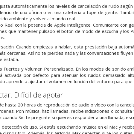
ajusta automáticamente los niveles de cancelación de ruido según 
silencio de una oficina o en una cafetería a tope de gente. Ta
ido ambiente y volver al mundo real.
 Real con la potencia de Apple Intelligence. Comunicarte con ge
enes que mantener pulsado el botón de modo de escucha y los Ai
as.
sación. Cuando empiezas a hablar, esta prestación baja autom
más cercanas. Así no te pierdes nada y las conversaciones fluyen 
e estaba.
s Fuertes y Volumen Personalizado. En los modos de sonido amb
á activada por defecto para atenuar los ruidos demasiado alto
o aprende a ajustar el volumen en función del entorno para que
ctar.
Difícil de agotar.
e hasta 20 horas de reproducción de audio o vídeo con la cancelac
órdenes. Pon música, haz llamadas, recibe indicaciones o consulta
a cuando Siri te pregunte si quieres responder a una llamada, esc
detección de uso. Si estás escuchando música en el Mac y recibe
 dispositivo. Además, los AirPods Max detectan si te los quitas