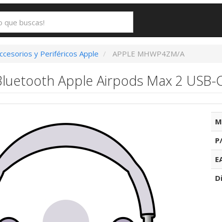
ccesorios y Periféricos Apple
APPLE MHWP4ZM/A
 Bluetooth Apple Airpods Max 2 USB-
M
P
E
D