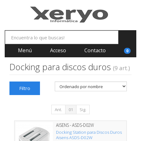
Menú
Acceso
Contacto
0
Docking para discos duros
(9 art.)
Filtro
Ant.
01
Sig.
AISENS - ASDS-D02W
Docking Station para Discos Duros
Aisens ASDS-D02W