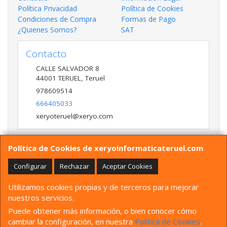
Política Privacidad
Política de Cookies
Condiciones de Compra
Formas de Pago
¿Quienes Somos?
SAT
Contacto
CALLE SALVADOR 8
44001
TERUEL
,
Teruel
978609514
666405033
xeryoteruel@xeryo.com
Política de Cookies de xeryoinformaticateruel.com
Horario
LUNES A VIERNES 9:30 A 13:30 17:00 a 20:00 Y
Configurar
Rechazar
Aceptar Cookies
SÁBADO 10:00 A 13:30
Utilizamos cookies propias y de terceros para mejorar
nuestros servicios.
Puede obtener más información, o bien conocer cómo
CALLE SALVADOR 8, 44001, Teruel, España. -
Tfno
: 978609514
Whatsapp
cambiar la configuración, en nuestra
Política de Cookies
.
666405033