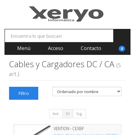
Menú
Acceso
Contacto
0
Cables y Cargadores DC / CA
(5
art.)
Filtro
Ant.
01
Sig.
VENTION - CEXBF