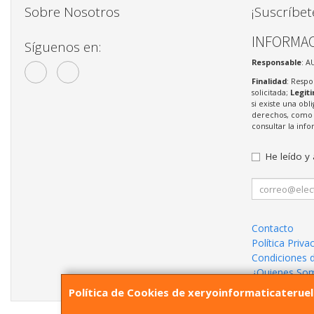
Sobre Nosotros
¡Suscríbet
INFORMAC
Síguenos en:
Responsable
: A
Finalidad
: Respo
solicitada;
Legit
si existe una obl
derechos, como s
consultar la in
He leído y
Contacto
Política Priva
Condiciones 
¿Quienes So
Política de Cookies de xeryoinformaticaterue