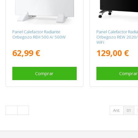
Panel Calefactor Radiante
Panel Calefactor Radi
Orbegozo REH 500 A/ 500W
Orbegozo REW 2020/
WiFi
62,99 €
129,00 €
Comprar
Comprar
Ant.
01