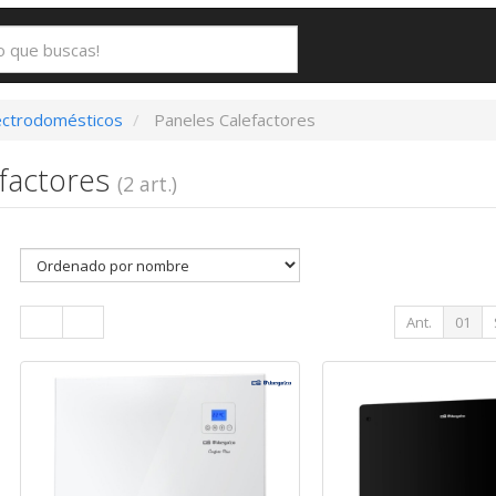
ectrodomésticos
Paneles Calefactores
efactores
(2 art.)
Ant.
01