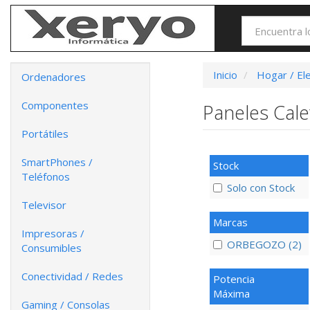
Inicio
Hogar / El
Ordenadores
Componentes
Paneles Cal
Portátiles
SmartPhones /
Stock
Teléfonos
Solo con Stock
Televisor
Marcas
Impresoras /
ORBEGOZO (2)
Consumibles
Conectividad / Redes
Potencia
Máxima
Gaming / Consolas