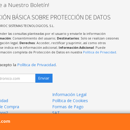
e a Nuestro Boletín!
IÓN BÁSICA SOBRE PROTECCIÓN DE DATOS
UROC SISTEMAS TECNOLOGICOS, S.L.
nder las consultas planteadas por el usuario y enviarle la información
imación
: Consentimiento del usuario;
Destinatarios
: Solo se realizan cesiones
igación legal;
Derechos
: Acceder, rectificar y suprimir, así como otros
e indica en la información adicional;
Información Adicional
: Puede
formación completa de Protección de Datos en nuestra
Política de Privacidad
.
 acepto la
Política de Privacidad
.
Enviar
Información Legal
cidad
Política de Cookies
de Compra
Formas de Pago
mos?
SAT
l.com