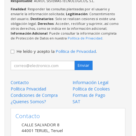
Responsable
: AUROC SISTEMAS TECNOLOGICOS, S.L.
Finalidad
: Responder las consultas planteadas por el usuario y
enviarle la información solicitada;
Legitimación
: Consentimiento
del usuario;
Destinatarios
: Solo se realizan cesiones si existe una
obligación legal;
Derechos
: Acceder, rectificar y suprimir, así como
otros derechos, como se indica en la información adicional;
Información Adicional
: Puede consultar la información completa
de Protección de Datos en nuestra
Política de Privacidad
.
He leído y acepto la
Política de Privacidad
.
Enviar
Contacto
Información Legal
Política Privacidad
Política de Cookies
Condiciones de Compra
Formas de Pago
¿Quienes Somos?
SAT
Contacto
CALLE SALVADOR 8
44001
TERUEL
,
Teruel