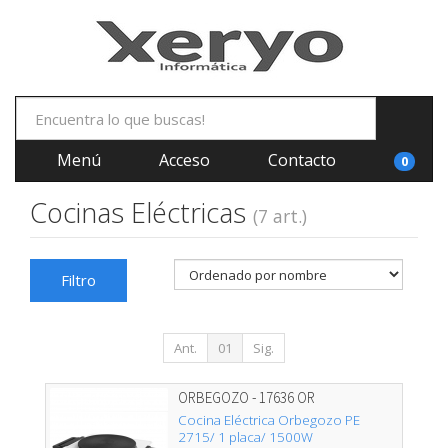
Menú
Acceso
Contacto
0
Cocinas Eléctricas
(7 art.)
Filtro
Ant.
01
Sig.
ORBEGOZO - 17636 OR
Cocina Eléctrica Orbegozo PE
2715/ 1 placa/ 1500W