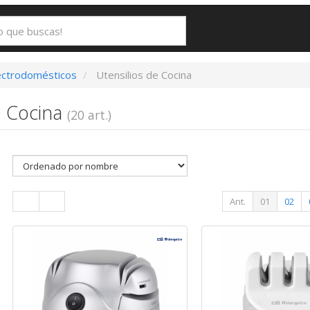
ectrodomésticos
Utensilios de Cocina
e Cocina
(20 art.)
Ant.
01
02