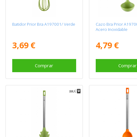
Batidor Prior Bra A197001/ Verde
Cazo Bra Prior A197
Acero Inoxidable
3,69 €
4,79 €
Comprar
Comprar