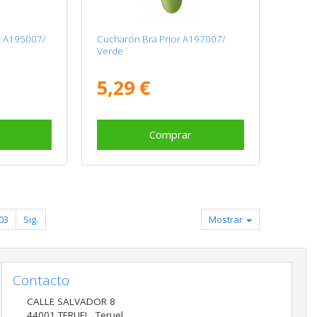
nt A195007/
Cucharón Bra Prior A197007/
Verde
5,29 €
Comprar
03
Sig.
Mostrar
Contacto
CALLE SALVADOR 8
44001
TERUEL
,
Teruel