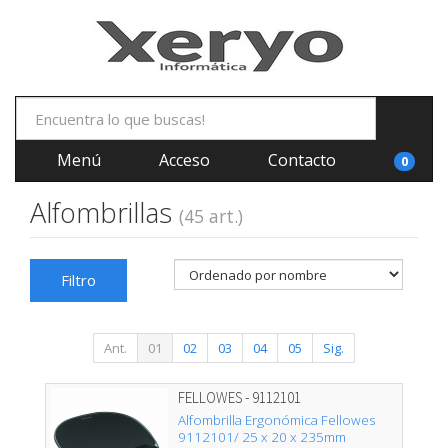
Menú
Acceso
Contacto
0
Alfombrillas
(45 art.)
Filtro
Ant.
01
02
03
04
05
Sig.
FELLOWES - 9112101
Alfombrilla Ergonómica Fellowes
9112101/ 25 x 20 x 235mm