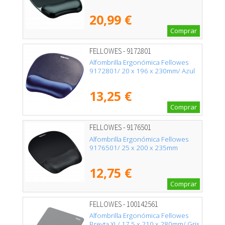
20,99 €
Comprar
FELLOWES - 9172801
Alfombrilla Ergonómica Fellowes
9172801/ 20 x 196 x 230mm/ Azul
13,25 €
Comprar
FELLOWES - 9176501
Alfombrilla Ergonómica Fellowes
9176501/ 25 x 200 x 235mm
12,75 €
Comprar
FELLOWES - 100142561
Alfombrilla Ergonómica Fellowes
Breyta XL/ 17.5 x 210 x 280mm/ Gris