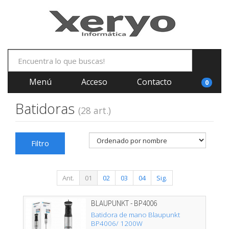
Menú
Acceso
Contacto
0
Batidoras
(28 art.)
Filtro
Ant.
01
02
03
04
Sig.
BLAUPUNKT - BP4006
Batidora de mano Blaupunkt
BP4006/ 1200W