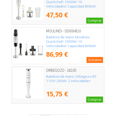
Quickchef/ 1000W/ 10
Velocidades/ Capacidad 800ml/
Incluye Varillas, Picadora y Vaso
47,50 €
Medidor
Comprar
MOULINEX - DD65H810
Batidora de mano Moulinex
Quickchef/ 1000W/ 10
Velocidades/ Capacidad 800ml/
Incluye Varillas, Picadora, Pasapuré y
86,99 €
Vaso Medidor
Avísame
ORBEGOZO - 18105
Batidora de mano Orbegozo BT
1150/ 200W/ 2 Velocidades
15,75 €
Comprar