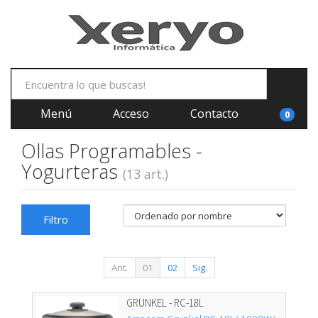
Menú
Acceso
Contacto
0
Ollas Programables -
Yogurteras
(13 art.)
Filtro
Ant.
01
02
Sig.
GRUNKEL - RC-18L