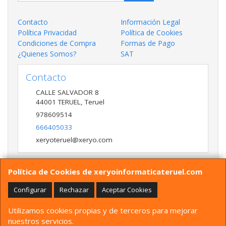
Contacto
Información Legal
Política Privacidad
Política de Cookies
Condiciones de Compra
Formas de Pago
¿Quienes Somos?
SAT
Contacto
CALLE SALVADOR 8
44001
TERUEL
,
Teruel
978609514
666405033
xeryoteruel@xeryo.com
Política de Cookies de xeryoinformaticateruel.com
Horario
LUNES A VIERNES 9:30 A 13:30 17:00 a 20:00 Y
Configurar
Rechazar
Aceptar Cookies
SÁBADO 10:00 A 13:30
Utilizamos cookies propias y de terceros para mejorar
nuestros servicios.