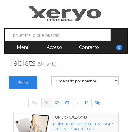
Menú
Acceso
Contacto
0
Tablets
(94 art.)
Filtro
Ant.
01
02
03
...
11
Sig.
HONOR - 5301APMJ
Tablet Honor Pad X9a 11.5"/ 6GB/
128GB/ Octacore/ Gris