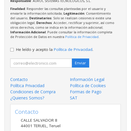
Responsable
: AUROC SISTEMAS TECNOLOGICOS, S.L.
Finalidad
: Responder las consultas planteadas por el usuario y
enviarle la información solicitada;
Legitimación
: Consentimiento
del usuario;
Destinatarios
: Solo se realizan cesiones si existe una
obligación legal;
Derechos
: Acceder, rectificar y suprimir, así como
otros derechos, como se indica en la información adicional;
Información Adicional
: Puede consultar la información completa
de Protección de Datos en nuestra
Política de Privacidad
.
He leído y acepto la
Política de Privacidad
.
Enviar
Contacto
Información Legal
Política Privacidad
Política de Cookies
Condiciones de Compra
Formas de Pago
¿Quienes Somos?
SAT
Contacto
CALLE SALVADOR 8
44001
TERUEL
,
Teruel