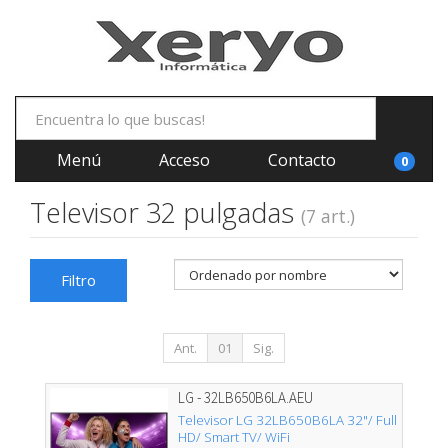
Menú
Acceso
Contacto
0
Televisor 32 pulgadas
(7 art.)
Filtro
Ant.
01
Sig.
LG - 32LB650B6LA.AEU
Televisor LG 32LB650B6LA 32"/ Full
HD/ Smart TV/ WiFi