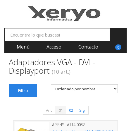
Menú
Acceso
Contacto
0
Adaptadores VGA - DVI -
Displayport
(10 art.)
Filtro
Ant.
01
02
Sig.
AISENS - A114-0082