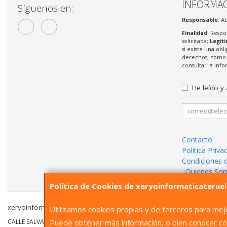
INFORMAC
Síguenos en:
Responsable
: A
Finalidad
: Respo
solicitada;
Legit
si existe una obl
derechos, como s
consultar la in
He leído y
Contacto
Política Priva
Condiciones 
¿Quienes So
Política de Cookies de xeryoinformaticaterue
xeryoinformaticateruel.com © 2026
Utilizamos cookies propias y de terceros para mejo
Puede obtener más información, o bien conocer có
CALLE SALVADOR 8, 44001, Teruel, España. -
Tfno
: 978609514
Whatsapp
6