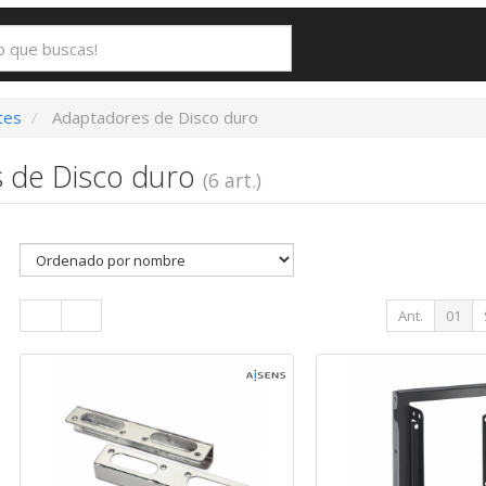
tes
Adaptadores de Disco duro
 de Disco duro
(6 art.)
Ant.
01