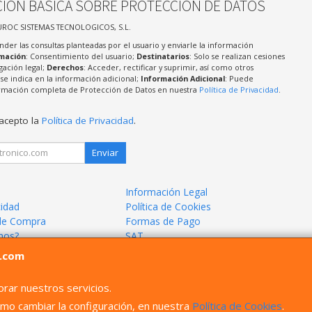
IÓN BÁSICA SOBRE PROTECCIÓN DE DATOS
UROC SISTEMAS TECNOLOGICOS, S.L.
nder las consultas planteadas por el usuario y enviarle la información
imación
: Consentimiento del usuario;
Destinatarios
: Solo se realizan cesiones
igación legal;
Derechos
: Acceder, rectificar y suprimir, así como otros
e indica en la información adicional;
Información Adicional
: Puede
formación completa de Protección de Datos en nuestra
Política de Privacidad
.
 acepto la
Política de Privacidad
.
Enviar
Información Legal
cidad
Política de Cookies
de Compra
Formas de Pago
mos?
SAT
l.com
rar nuestros servicios.
mo cambiar la configuración, en nuestra
Política de Cookies
.
66405033