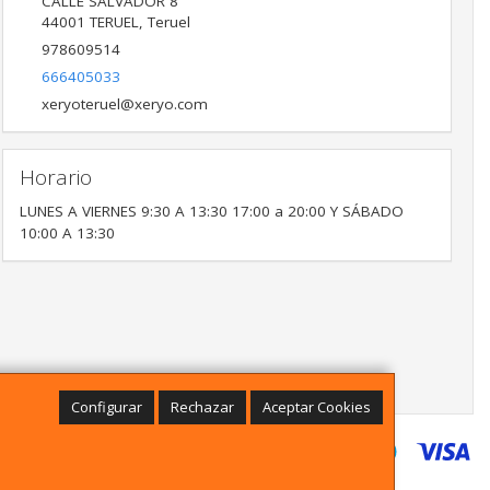
CALLE SALVADOR 8
44001
TERUEL
,
Teruel
978609514
666405033
xeryoteruel@xeryo.com
Horario
LUNES A VIERNES 9:30 A 13:30 17:00 a 20:00 Y SÁBADO
10:00 A 13:30
Configurar
Rechazar
Aceptar Cookies