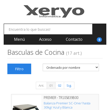
Menú
Acceso
Contacto
0
Basculas de Cocina
(17 art.)
Filtro
Ant.
01
02
Sig.
PREMIER - TR105839B00
Balanza Premier SC-One/ hasta
30kg/ Azul y Blanca