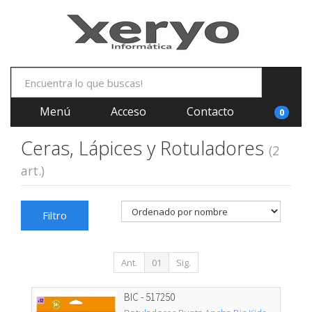
Menú
Acceso
Contacto
0
Ceras, Lápices y Rotuladores
(2
art.)
Filtro
Ant.
01
Sig.
BIC - 517250