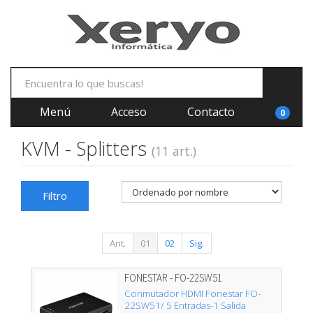
Menú
Acceso
Contacto
0
KVM - Splitters
(11 art.)
Filtro
Ant.
01
02
Sig.
FONESTAR - FO-22SW51
Conmutador HDMI Fonestar FO-
22SW51/ 5 Entradas-1 Salida