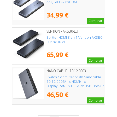
AKQB0-EU/ 8xHDMI
34,99 €
Comprar
VENTION - AKSB0-EU
Splitter HDMI 8 en 1 Vention AKSB0-
EU/ 8xHDMI
65,99 €
Comprar
NANO CABLE - 10.12.0003
Switch Conmutador 8K Nanocable
10.12.0003/ 1x HDMI/ 1x
DisplayPort/ 3x USB/ 2x USB Tipo-C/
1x Jack 3.5mm/ 2x USB Tipo-C PD
46,50 €
Comprar