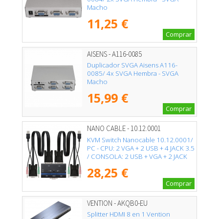
Macho
11,25 €
Comprar
AISENS - A116-0085
Duplicador SVGA Aisens A116-
0085/ 4x SVGA Hembra - SVGA
Macho
15,99 €
Comprar
NANO CABLE - 10.12.0001
KVM Switch Nanocable 10.12.0001/
PC - CPU: 2 VGA + 2 USB + 4 JACK 3.5
/ CONSOLA: 2 USB + VGA + 2 JACK
2.5/ 1.4m
28,25 €
Comprar
VENTION - AKQB0-EU
Splitter HDMI 8 en 1 Vention