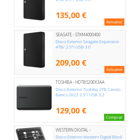
135,00 €
Avísame
SEAGATE - STKM4000400
Disco Externo Seagate Expansion
4TB/ 2.5"/ USB 3.0
209,00 €
Avísame
TOSHIBA - HDTB520EK3AA
Disco Externo Toshiba 2TB Canvio
Basics 2022 2.5"/ USB 3.2
129,00 €
Comprar
WESTERN DIGITAL -
WDBA2W0020BBK-WES1
Disco Externo Western Digital Black