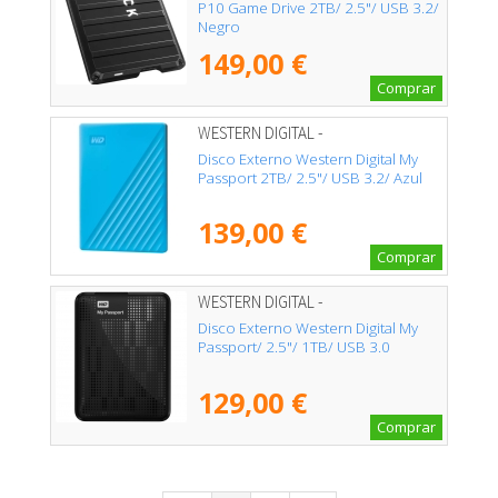
P10 Game Drive 2TB/ 2.5"/ USB 3.2/
Negro
149,00 €
Comprar
WESTERN DIGITAL -
WDBYVG0020BBL-WESN
Disco Externo Western Digital My
Passport 2TB/ 2.5"/ USB 3.2/ Azul
139,00 €
Comprar
WESTERN DIGITAL -
WDBYVG0010BBK-WESN
Disco Externo Western Digital My
Passport/ 2.5"/ 1TB/ USB 3.0
129,00 €
Comprar