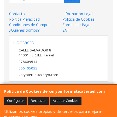
Contacto
Información Legal
Política Privacidad
Política de Cookies
Condiciones de Compra
Formas de Pago
¿Quienes Somos?
SAT
Contacto
CALLE SALVADOR 8
44001
TERUEL
,
Teruel
978609514
666405033
xeryoteruel@xeryo.com
Política de Cookies de xeryoinformaticateruel.com
Horario
LUNES A VIERNES 9:30 A 13:30 17:00 a 20:00 Y
Configurar
Rechazar
Aceptar Cookies
SÁBADO 10:00 A 13:30
Utilizamos cookies propias y de terceros para mejorar
nuestros servicios.