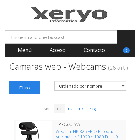
Menú
Acceso
Contacto
0
Camaras web - Webcams
(26 art.)
Filtro
Ant.
01
02
03
Sig.
HP - 53X27AA
Webcam HP 325 FHD/ Enfoque
Automático/ 1920 x 1080 Full HD