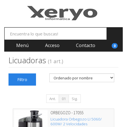
Menú
Acceso
Contacto
0
Licuadoras
(1 art.)
Filtro
Ant.
01
Sig.
ORBEGOZO - 17055
Licuadora Orbegozo LI 5060/
600W/ 2 Velocidades