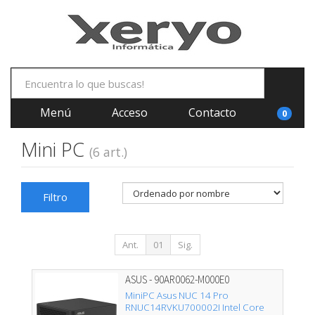
Menú
Acceso
Contacto
0
Mini PC
(6 art.)
Filtro
Ant.
01
Sig.
ASUS - 90AR0062-M000E0
MiniPC Asus NUC 14 Pro
RNUC14RVKU700002I Intel Core