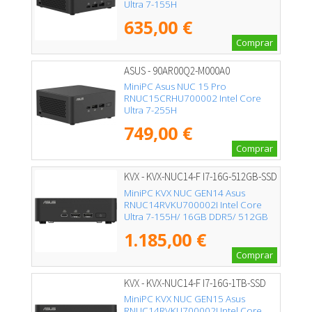
Ultra 7-155H
635,00 €
Comprar
ASUS - 90AR00Q2-M000A0
MiniPC Asus NUC 15 Pro
RNUC15CRHU700002 Intel Core
Ultra 7-255H
749,00 €
Comprar
KVX - KVX-NUC14-F I7-16G-512GB-SSD
MiniPC KVX NUC GEN14 Asus
RNUC14RVKU700002I Intel Core
Ultra 7-155H/ 16GB DDR5/ 512GB
SSD/ Sin Sistema Operativo
1.185,00 €
Comprar
KVX - KVX-NUC14-F I7-16G-1TB-SSD
MiniPC KVX NUC GEN15 Asus
RNUC14RVKU700002I Intel Core