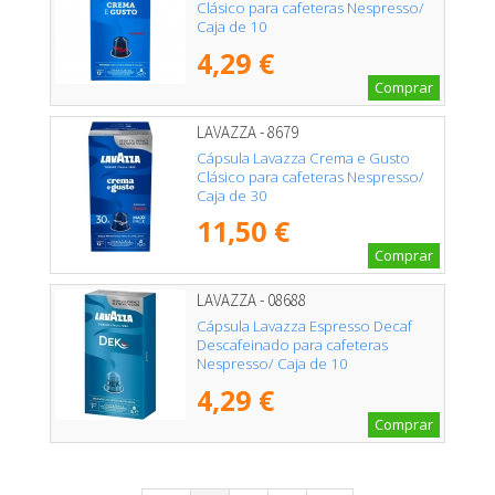
Clásico para cafeteras Nespresso/
Caja de 10
4,29 €
Comprar
LAVAZZA - 8679
Cápsula Lavazza Crema e Gusto
Clásico para cafeteras Nespresso/
Caja de 30
11,50 €
Comprar
LAVAZZA - 08688
Cápsula Lavazza Espresso Decaf
Descafeinado para cafeteras
Nespresso/ Caja de 10
4,29 €
Comprar