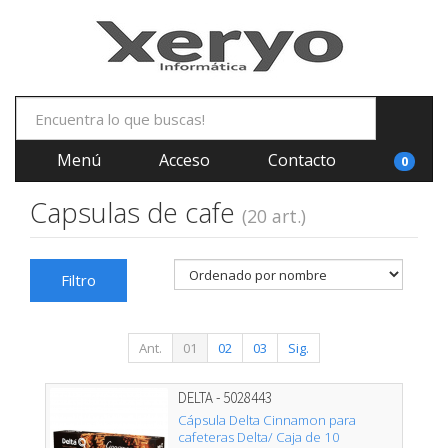
Menú
Acceso
Contacto
0
Capsulas de cafe
(20 art.)
Filtro
Ant.
01
02
03
Sig.
DELTA - 5028443
Cápsula Delta Cinnamon para
cafeteras Delta/ Caja de 10