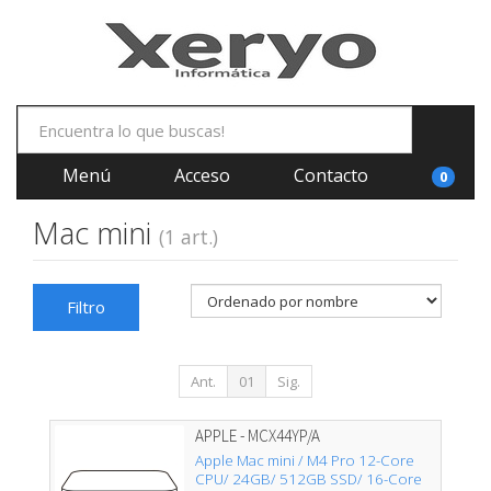
Menú
Acceso
Contacto
0
Mac mini
(1 art.)
Filtro
Ant.
01
Sig.
APPLE - MCX44YP/A
Apple Mac mini / M4 Pro 12-Core
CPU/ 24GB/ 512GB SSD/ 16-Core