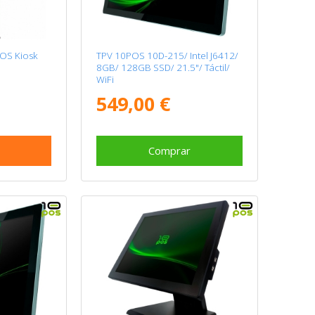
OS Kiosk
TPV 10POS 10D-215/ Intel J6412/
8GB/ 128GB SSD/ 21.5"/ Táctil/
WiFi
549,00 €
Comprar