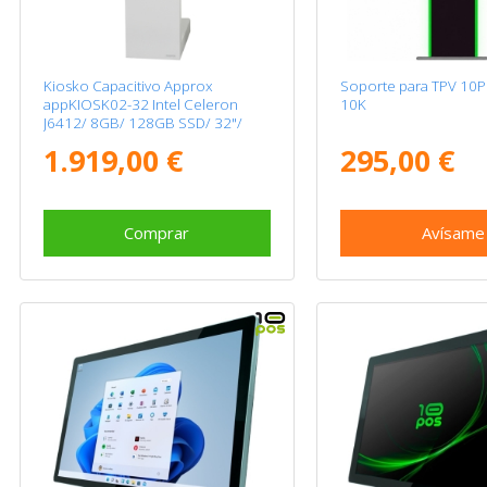
Kiosko Capacitivo Approx
Soporte para TPV 10P
appKIOSK02-32 Intel Celeron
10K
J6412/ 8GB/ 128GB SSD/ 32"/
Táctil
1.919,00 €
295,00 €
Comprar
Avísame