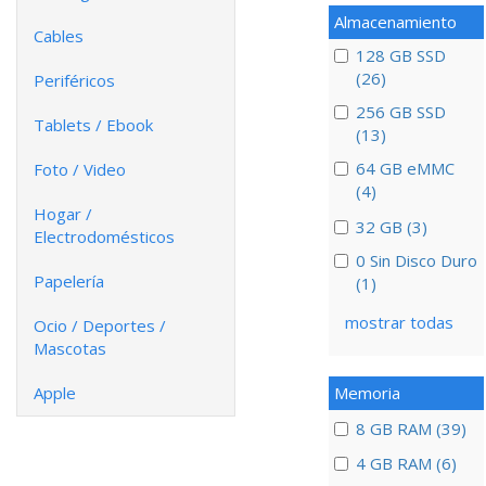
Almacenamiento
Cables
128 GB SSD
(26)
Periféricos
256 GB SSD
Tablets / Ebook
(13)
64 GB eMMC
Foto / Video
(4)
Hogar /
32 GB (3)
Electrodomésticos
0 Sin Disco Duro
Papelería
(1)
mostrar todas
Ocio / Deportes /
Mascotas
Apple
Memoria
8 GB RAM (39)
4 GB RAM (6)