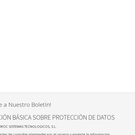
e a Nuestro Boletín!
IÓN BÁSICA SOBRE PROTECCIÓN DE DATOS
UROC SISTEMAS TECNOLOGICOS, S.L.
nder las consultas planteadas por el usuario y enviarle la información