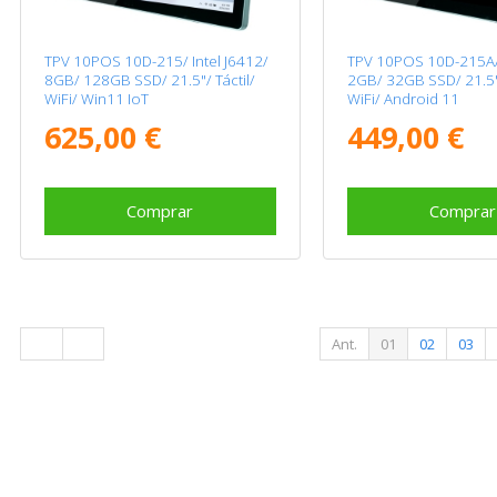
TPV 10POS 10D-215/ Intel J6412/
TPV 10POS 10D-215A
8GB/ 128GB SSD/ 21.5"/ Táctil/
2GB/ 32GB SSD/ 21.5"/
WiFi/ Win11 IoT
WiFi/ Android 11
625,00 €
449,00 €
Comprar
Comprar
Ant.
01
02
03