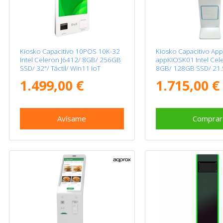
Kiosko Capacitivo 10POS 10K-32
Kiosko Capacitivo Ap
Intel Celeron J6412/ 8GB/ 256GB
appKIOSK01 Intel Cel
SSD/ 32"/ Táctil/ Win11 IoT
8GB/ 128GB SSD/ 21.5"
1.499,00 €
1.715,00 €
Avísame
Comprar