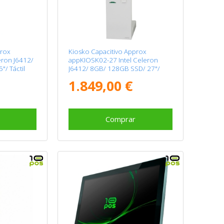
prox
Kiosko Capacitivo Approx
eron J6412/
appKIOSK02-27 Intel Celeron
/ Táctil
J6412/ 8GB/ 128GB SSD/ 27"/
Táctil
1.849,00 €
Comprar