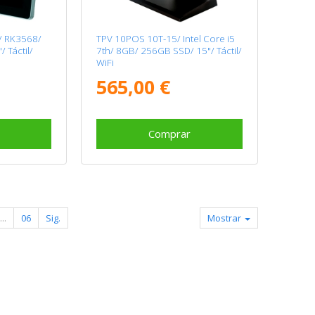
/ RK3568/
TPV 10POS 10T-15/ Intel Core i5
 Táctil/
7th/ 8GB/ 256GB SSD/ 15"/ Táctil/
WiFi
565,00 €
Comprar
...
06
Sig.
Mostrar