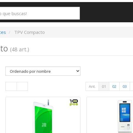
tes
TPV Compacto
cto
(48 art.)
Ant.
01
02
03