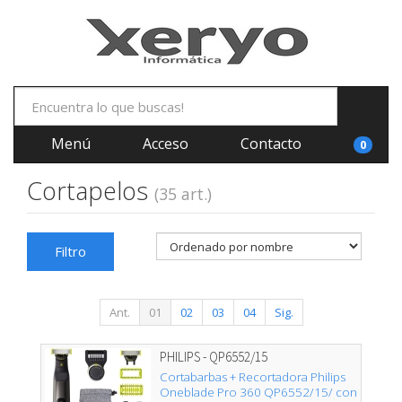
Menú
Acceso
Contacto
0
Cortapelos
(35 art.)
Filtro
Ant.
01
02
03
04
Sig.
PHILIPS - QP6552/15
Cortabarbas + Recortadora Philips
Oneblade Pro 360 QP6552/15/ con