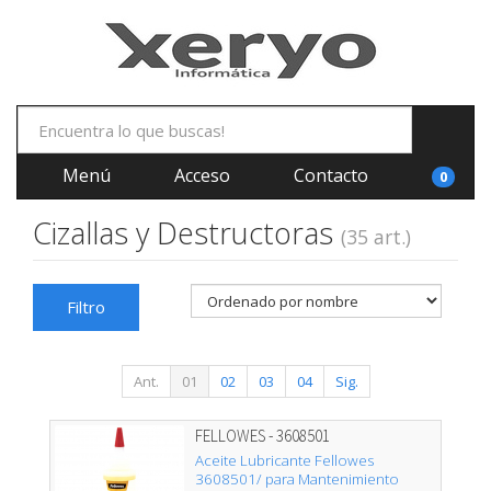
Menú
Acceso
Contacto
0
Cizallas y Destructoras
(35 art.)
Filtro
Ant.
01
02
03
04
Sig.
FELLOWES - 3608501
Aceite Lubricante Fellowes
3608501/ para Mantenimiento