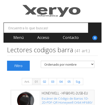
Menú
Acceso
Contacto
0
Lectores codigos barra
(41 art.)
Filtro
Ant.
01
02
03
04
05
Sig.
HONEYWELL - HF680-R1-2USB-EU
Escáner de Código de Barras 1D-
2D-PDF-QR Honeywell Orbit HF680/