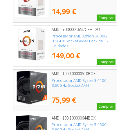
14,99 €
Comprar
AMD - YD3000C6M2OFH 12U
Procesador AMD Athlon 3000G
3.5GHz Socket AM4/ Pack de 12
Unidades
149,00 €
Comprar
AMD - 100-100000510BOX
Procesador AMD Ryzen 3 4100
3.80GHz Socket AM4
75,99 €
Comprar
AMD - 100-100000644BOX
Procesador AMD Ryzen 5 4500
3.60GHz Socket AM4