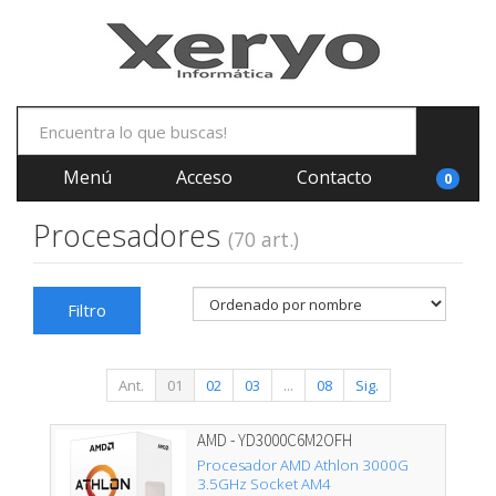
Menú
Acceso
Contacto
0
Procesadores
(70 art.)
Filtro
Ant.
01
02
03
...
08
Sig.
AMD - YD3000C6M2OFH
Procesador AMD Athlon 3000G
3.5GHz Socket AM4