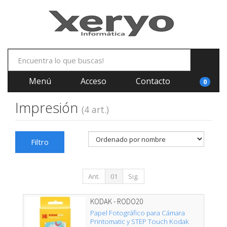
Menú
Acceso
Contacto
0
Impresión
(4 art.)
Filtro
Ant.
01
Sig.
KODAK - RODO20
Papel Fotográfico para Cámara
Printomatic y STEP Touch Kodak