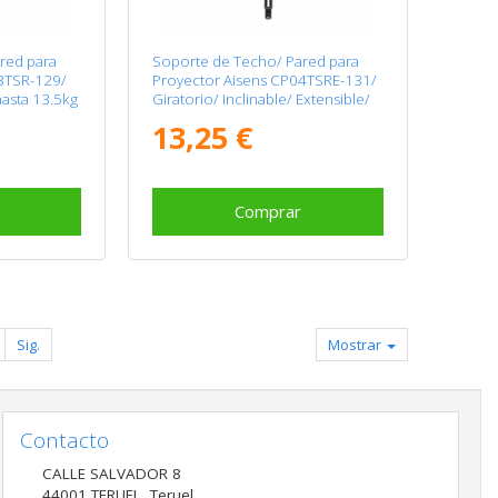
red para
Soporte de Techo/ Pared para
3TSR-129/
Proyector Aisens CP04TSRE-131/
hasta 13.5kg
Giratorio/ Inclinable/ Extensible/
hasta 13.5kg
13,25 €
Comprar
Sig.
Mostrar
Contacto
CALLE SALVADOR 8
44001
TERUEL
,
Teruel