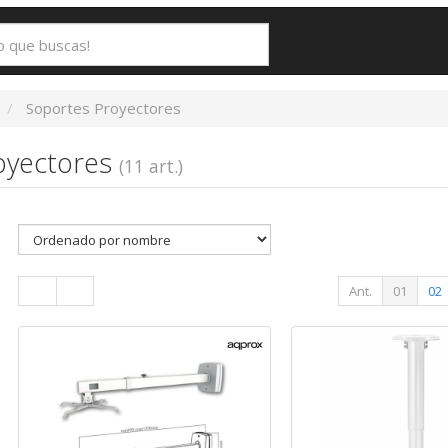
Soportes Proyectores
oyectores
(11 art.)
Ant.
01
02