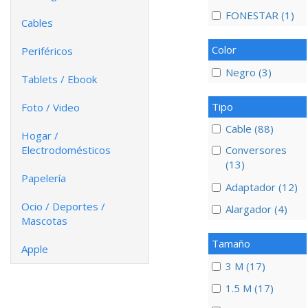
FONESTAR (1)
Cables
Color
Periféricos
Negro (3)
Tablets / Ebook
Tipo
Foto / Video
Cable (88)
Hogar /
Electrodomésticos
Conversores
(13)
Papelería
Adaptador (12)
Ocio / Deportes /
Alargador (4)
Mascotas
Tamaño
Apple
3 M (17)
1.5 M (17)