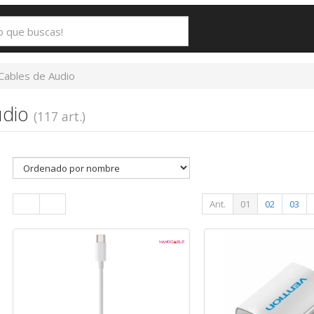
Cables de Audio
udio
(117 art.)
Ant.
01
02
03