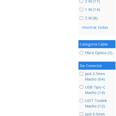
2 M (17)
1 M (14)
5 M (8)
mostrar todas
Categoria Cable
Fibra Optica (3)
De Conector
Jack 3.5mm
Macho (64)
USB Tipo-C
Macho (14)
ODT Toslink
Macho (12)
Jack 6.5mm