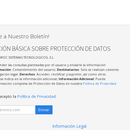
e a Nuestro Boletín!
IÓN BÁSICA SOBRE PROTECCIÓN DE DATOS
UROC SISTEMAS TECNOLOGICOS, S.L.
nder las consultas planteadas por el usuario y enviarle la información
imación
: Consentimiento del usuario;
Destinatarios
: Solo se realizan cesiones
igación legal;
Derechos
: Acceder, rectificar y suprimir, así como otros
e indica en la información adicional;
Información Adicional
: Puede
formación completa de Protección de Datos en nuestra
Política de Privacidad
.
 acepto la
Política de Privacidad
.
Enviar
Información Legal