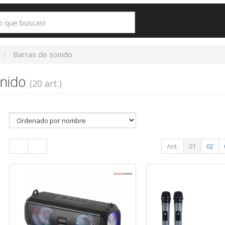
Barras de sonido
onido
(20 art.)
Ant.
01
02