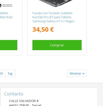
bblim
Funda con Teclado Subblim
blet iPad
KeyTab Pro BT para Tablets
Samsung Galaxy A11+/ Negra
34,50 €
Comprar
03
Sig.
Mostrar
Contacto
CALLE SALVADOR 8
44001
TERUEL
,
Teruel