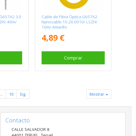
 G657A2 3.0
Cable de Fibra Óptica G657A2
SZH/ 40m/
Nanocable 10.20.0010/ LSZH/
10m/ Amarillo
4,89 €
Comprar
...
10
Sig.
Mostrar
Contacto
CALLE SALVADOR 8
44001
TERUEL
,
Teruel