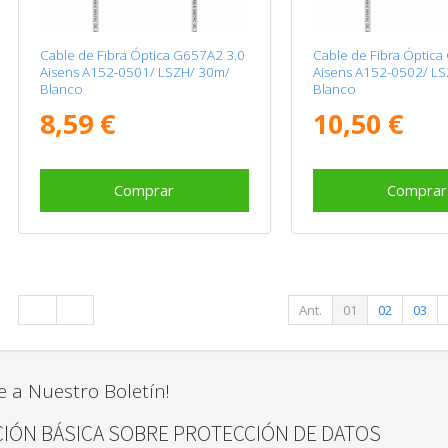
Cable de Fibra Óptica G657A2 3.0
Cable de Fibra Óptica
Aisens A152-0501/ LSZH/ 30m/
Aisens A152-0502/ L
Blanco
Blanco
8,59 €
10,50 €
Comprar
Comprar
Ant.
01
02
03
e a Nuestro Boletín!
IÓN BÁSICA SOBRE PROTECCIÓN DE DATOS