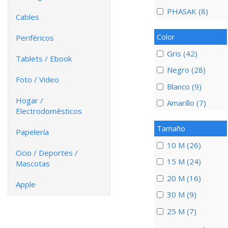
PHASAK (8)
Cables
Color
Periféricos
Gris (42)
Tablets / Ebook
Negro (28)
Foto / Video
Blanco (9)
Hogar /
Amarillo (7)
Electrodomésticos
Tamaño
Papelería
10 M (26)
Ocio / Deportes /
15 M (24)
Mascotas
20 M (16)
Apple
30 M (9)
25 M (7)