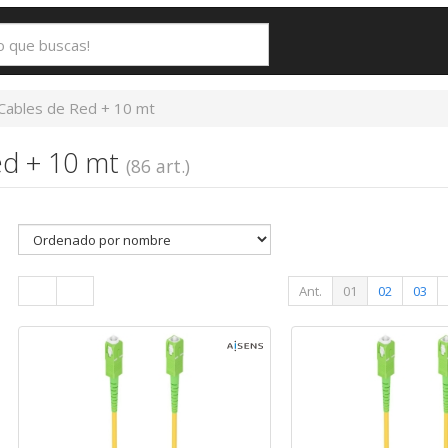
Cables de Red + 10 mt
ed + 10 mt
(86 art.)
Ant.
01
02
03