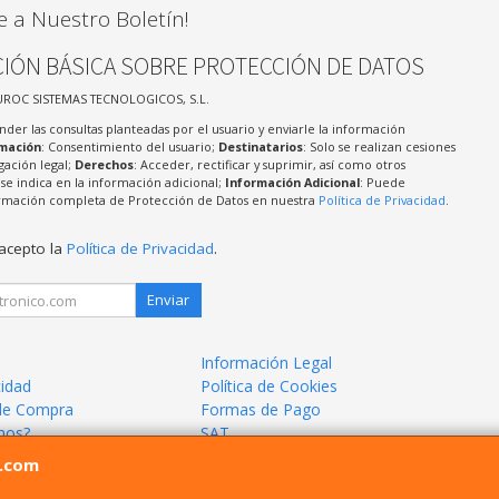
e a Nuestro Boletín!
IÓN BÁSICA SOBRE PROTECCIÓN DE DATOS
UROC SISTEMAS TECNOLOGICOS, S.L.
nder las consultas planteadas por el usuario y enviarle la información
imación
: Consentimiento del usuario;
Destinatarios
: Solo se realizan cesiones
igación legal;
Derechos
: Acceder, rectificar y suprimir, así como otros
e indica en la información adicional;
Información Adicional
: Puede
formación completa de Protección de Datos en nuestra
Política de Privacidad
.
 acepto la
Política de Privacidad
.
Enviar
Información Legal
cidad
Política de Cookies
de Compra
Formas de Pago
mos?
SAT
l.com