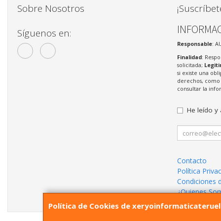
Sobre Nosotros
¡Suscríbet
INFORMAC
Síguenos en:
Responsable
: A
Finalidad
: Respo
solicitada;
Legit
si existe una obl
derechos, como s
consultar la in
He leído y
Contacto
Política Priva
Condiciones 
¿Quienes So
Política de Cookies de xeryoinformaticaterue