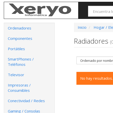
Inicio
Hogar / El
Ordenadores
Componentes
Radiadores
(
Portátiles
SmartPhones /
Teléfonos
Televisor
No hay resultados.
Impresoras /
Consumibles
Conectividad / Redes
Gaming / Consolas