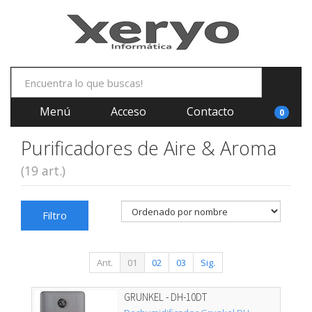
Menú
Acceso
Contacto
0
Purificadores de Aire & Aroma
(19 art.)
Filtro
Ant.
01
02
03
Sig.
GRUNKEL - DH-10DT