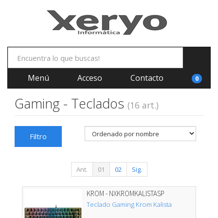
Menú
Acceso
Contacto
0
Gaming - Teclados
(16 art.)
Filtro
Ant.
01
02
Sig.
KROM - NXKROMKALISTASP
Teclado Gaming Krom Kalista