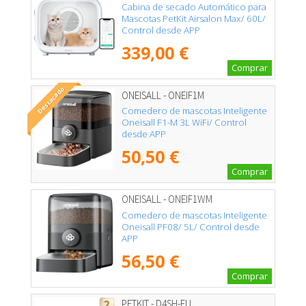
Cabina de secado Automático para
Mascotas PetKit Airsalon Max/ 60L/
Control desde APP
339,00 €
Comprar
Destacado
ONEISALL - ONEIF1M
Comedero de mascotas Inteligente
Oneisall F1-M 3L WiFi/ Control
desde APP
50,50 €
Comprar
ONEISALL - ONEIF1WM
Comedero de mascotas Inteligente
Oneisall PF08/ 5L/ Control desde
APP
56,50 €
Comprar
PETKIT - D4SH-EU