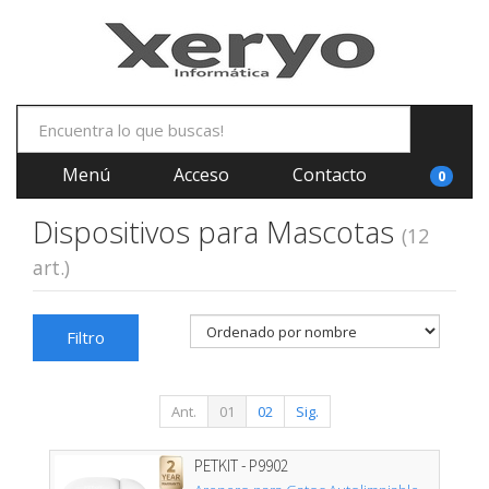
Menú
Acceso
Contacto
0
Dispositivos para Mascotas
(12
art.)
Filtro
Ant.
01
02
Sig.
PETKIT - P9902