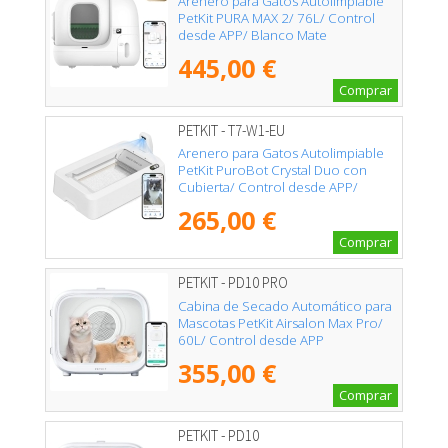
Arenero para Gatos Autolimpiable
PetKit PURA MAX 2/ 76L/ Control
desde APP/ Blanco Mate
445,00 €
Comprar
PETKIT - T7-W1-EU
Arenero para Gatos Autolimpiable
PetKit PuroBot Crystal Duo con
Cubierta/ Control desde APP/
Blanco
265,00 €
Comprar
PETKIT - PD10 PRO
Cabina de Secado Automático para
Mascotas PetKit Airsalon Max Pro/
60L/ Control desde APP
355,00 €
Comprar
PETKIT - PD10