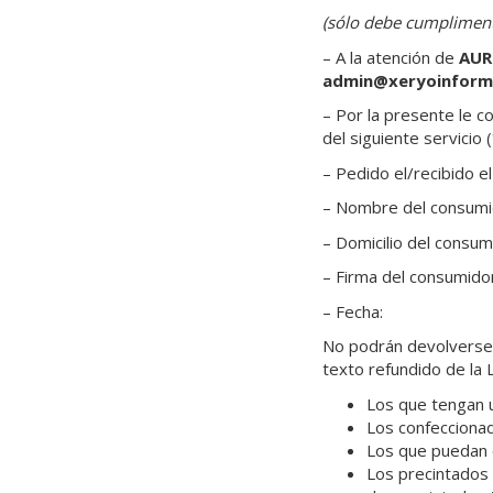
(sólo debe cumplimenta
– A la atención de
AUR
admin@xeryoinforma
– Por la presente le 
del siguiente servicio (
– Pedido el/recibido el
– Nombre del consumid
– Domicilio del consum
– Firma del consumidor
– Fecha:
No podrán devolverse 
texto refundido de la
Los que tengan u
Los confeccionad
Los que puedan d
Los precintados 