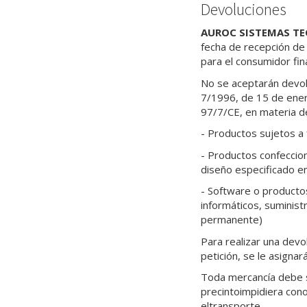
Devoluciones
AUROC SISTEMAS TE
fecha de recepción de 
para el consumidor fin
No se aceptarán devol
7/1996, de 15 de enero
97/7/CE, en materia de
- Productos sujetos a 
- Productos confeccio
diseño especificado en
- Software o productos
informáticos, suminist
permanente)
Para realizar una devo
petición, se le asignar
Toda mercancía debe s
precintoimpidiera cono
eltransporte.