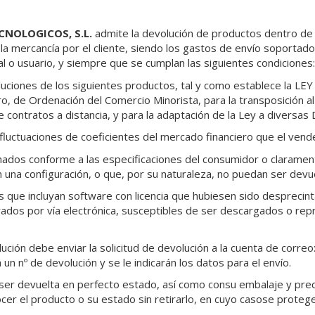
CNOLOGICOS, S.L.
admite la devolución de productos dentro de l
la mercancía por el cliente, siendo los gastos de envío soportados 
al o usuario, y siempre que se cumplan las siguientes condiciones:
uciones de los siguientes productos, tal y como establece la LEY
, de Ordenación del Comercio Minorista, para la transposición al
 contratos a distancia, y para la adaptación de la Ley a diversas 
fluctuaciones de coeficientes del mercado financiero que el vend
nados conforme a las especificaciones del consumidor o claram
 una configuración, o que, por su naturaleza, no puedan ser devu
 que incluyan software con licencia que hubiesen sido desprecin
rados por vía electrónica, susceptibles de ser descargados o re
lución debe enviar la solicitud de devolución a la cuenta de correo
á un nº de devolución y se le indicarán los datos para el envío.
er devuelta en perfecto estado, así como consu embalaje y preci
cer el producto o su estado sin retirarlo, en cuyo casose prote