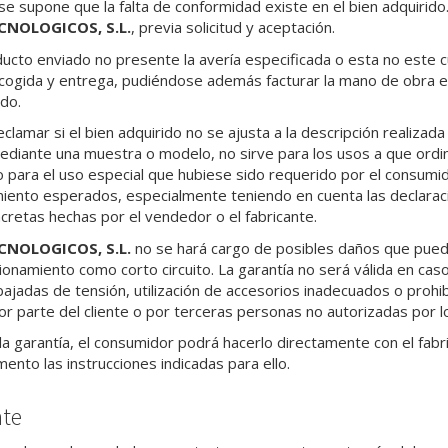
e supone que la falta de conformidad existe en el bien adquirido.
CNOLOGICOS, S.L.
, previa solicitud y aceptación.
ucto enviado no presente la avería especificada o esta no este cub
cogida y entrega, pudiéndose además facturar la mano de obra em
do.
lamar si el bien adquirido no se ajusta a la descripción realizada
ediante una muestra o modelo, no sirve para los usos a que ordi
o para el uso especial que hubiese sido requerido por el consumi
iento esperados, especialmente teniendo en cuenta las declaracion
ncretas hechas por el vendedor o el fabricante.
CNOLOGICOS, S.L.
no se hará cargo de posibles daños que puedan
cionamiento como corto circuito. La garantía no será válida en ca
ajadas de tensión, utilización de accesorios inadecuados o prohib
or parte del cliente o por terceras personas no autorizadas por lo
 la garantía, el consumidor podrá hacerlo directamente con el fab
nto las instrucciones indicadas para ello.
nte