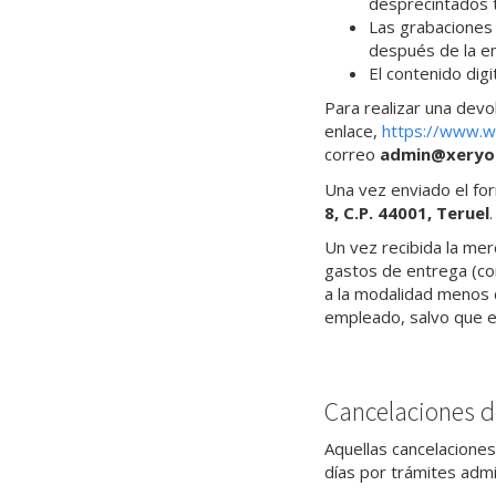
desprecintados t
Las grabaciones 
después de la e
El contenido dig
Para realizar una devo
enlace,
https://www.w
correo
admin@xeryoi
Una vez enviado el fo
8, C.P. 44001,
Teruel
Un vez recibida la me
gastos de entrega (con
a la modalidad menos 
empleado, salvo que el
Cancelaciones d
Aquellas cancelaciones
días por trámites admi