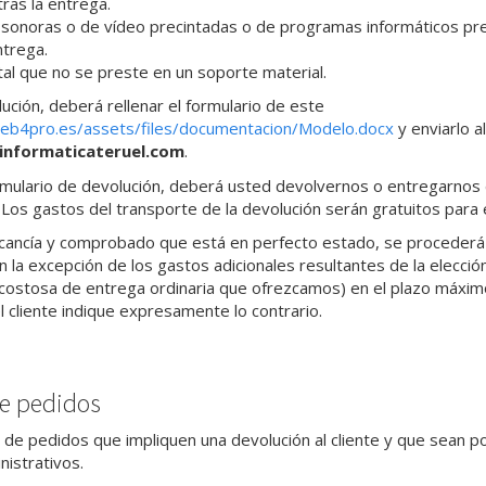
ras la entrega.
sonoras o de vídeo precintadas o de programas informáticos pre
ntrega.
ital que no se preste en un soporte material.
lución, deberá rellenar el formulario de este
eb4pro.es/assets/files/documentacion/Modelo.docx
y enviarlo a
nformaticateruel.com
.
rmulario de devolución, deberá usted devolvernos o entregarnos d
.
Los gastos del transporte de la devolución serán gratuitos para e
rcancía y comprobado que está en perfecto estado, se procederá 
 la excepción de los gastos adicionales resultantes de la elecció
costosa de entrega ordinaria que ofrezcamos) en el plazo máximo
 cliente indique expresamente lo contrario.
e pedidos
 de pedidos que impliquen una devolución al cliente y que sean p
nistrativos.