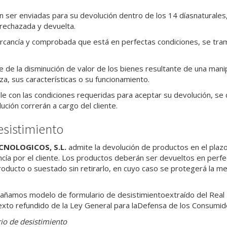
ser enviadas para su devolución dentro de los 14 díasnaturales,
 rechazada y devuelta.
rcancía y comprobada que está en perfectas condiciones, se tramit
 de la disminución de valor de los bienes resultante de una manip
za, sus características o su funcionamiento.
le con las condiciones requeridas para aceptar su devolución, se 
ución correrán a cargo del cliente.
sistimiento
CNOLOGICOS, S.L.
admite la devolución de productos en el plazo
ncía por el cliente. Los productos deberán ser devueltos en perf
roducto o suestado sin retirarlo, en cuyo caso se protegerá la m
añamos modelo de formulario de desistimientoextraído del Real
texto refundido de la Ley General para laDefensa de los Consumi
io de desistimiento