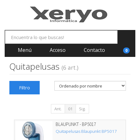
Menú
Acceso
Contacto
0
Quitapelusas
(6 art.)
Filtro
Ant.
01
Sig.
BLAUPUNKT - BP5017
Quitapelusas Blaupunkt BP5017