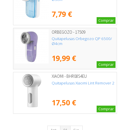
7,79 €
Comprar
ORBEGOZO - 17509
Quitapelusas Orbegozo QP 6500/
Ø4cm
19,99 €
Comprar
XIAOMI - BHR08S4EU
Quitapelusas Xiaomi Lint Remover 2
17,50 €
Comprar
Ant.
01
Sig.