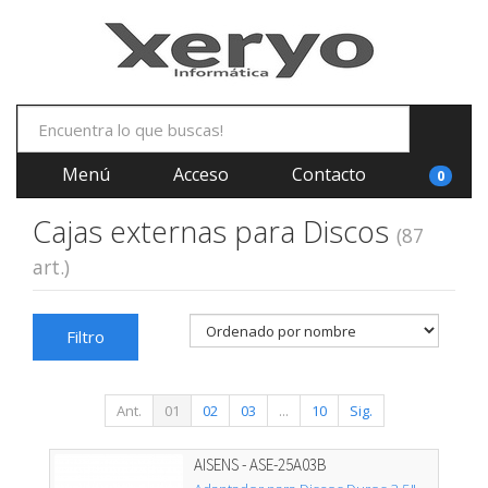
Menú
Acceso
Contacto
0
Cajas externas para Discos
(87
art.)
Filtro
Ant.
01
02
03
...
10
Sig.
AISENS - ASE-25A03B