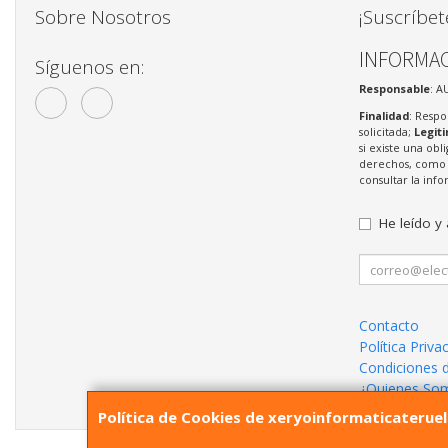
Sobre Nosotros
¡Suscríbet
INFORMAC
Síguenos en:
Responsable
: A
Finalidad
: Respo
solicitada;
Legit
si existe una obl
derechos, como s
consultar la in
He leído y
Contacto
Política Priva
Condiciones 
¿Quienes So
Política de Cookies de xeryoinformaticaterue