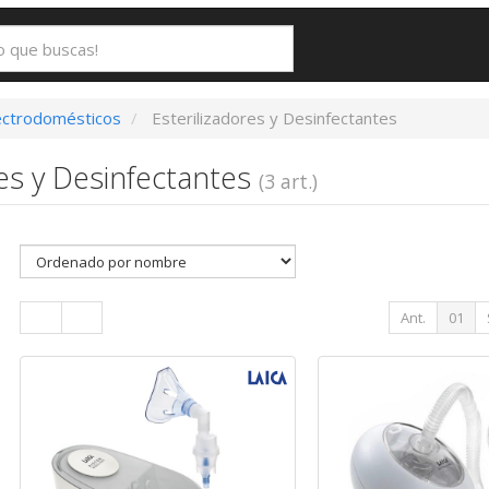
ectrodomésticos
Esterilizadores y Desinfectantes
res y Desinfectantes
(3 art.)
Ant.
01