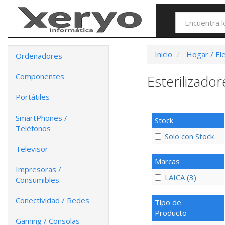
Inicio
Hogar / El
Ordenadores
Componentes
Esterilizado
Portátiles
SmartPhones /
Stock
Teléfonos
Solo con Stock
Televisor
Marcas
Impresoras /
LAICA (3)
Consumibles
Conectividad / Redes
Tipo de
Producto
Gaming / Consolas