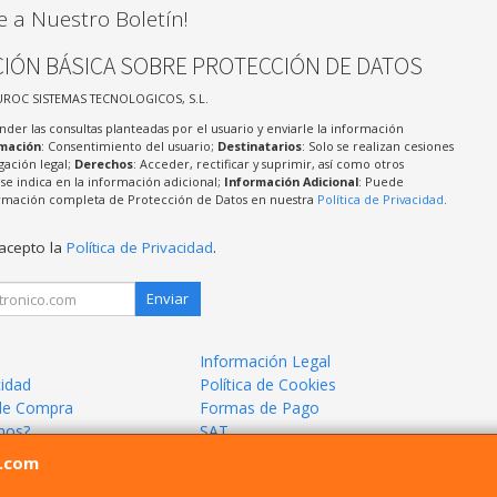
e a Nuestro Boletín!
IÓN BÁSICA SOBRE PROTECCIÓN DE DATOS
UROC SISTEMAS TECNOLOGICOS, S.L.
nder las consultas planteadas por el usuario y enviarle la información
imación
: Consentimiento del usuario;
Destinatarios
: Solo se realizan cesiones
igación legal;
Derechos
: Acceder, rectificar y suprimir, así como otros
e indica en la información adicional;
Información Adicional
: Puede
formación completa de Protección de Datos en nuestra
Política de Privacidad
.
 acepto la
Política de Privacidad
.
Enviar
Información Legal
cidad
Política de Cookies
de Compra
Formas de Pago
mos?
SAT
l.com