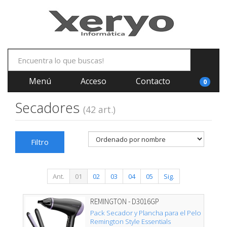
Menú
Acceso
Contacto
0
Secadores
(42 art.)
Filtro
Ant.
01
02
03
04
05
Sig.
REMINGTON - D3016GP
Pack Secador y Plancha para el Pelo
Remington Style Essentials