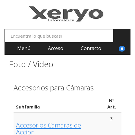
Menú
Acceso
Contacto
0
Foto / Video
Accesorios para Cámaras
Nº
Subfamilia
Art.
3
Accesorios Camaras de
Accion