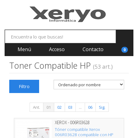
Menú
Acceso
Contacto
0
Toner Compatible HP
(53 art.)
Filtro
Ant.
01
02
03
...
06
Sig.
XEROX - 006R03628
Tóner compatible Xerox
006R03628 compatible con HP