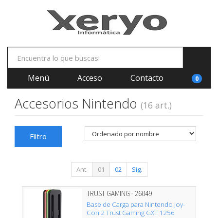
Menú
Acceso
Contacto
0
Accesorios Nintendo
(16 art.)
Filtro
Ant.
01
02
Sig.
TRUST GAMING - 26049
Base de Carga para Nintendo Joy-
Con 2 Trust Gaming GXT 1256