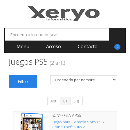
Menú
Acceso
Contacto
0
Juegos PS5
(2 art.)
Filtro
Ant.
01
Sig.
SONY - GTA V PS5
Juego para Consola Sony PS5
Grand Theft Auto V