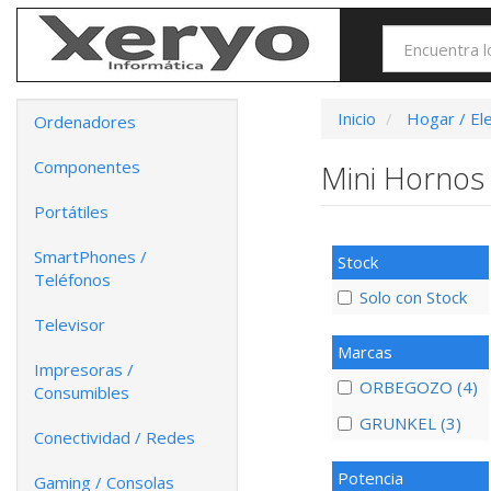
Inicio
Hogar / El
Ordenadores
Componentes
Mini Horno
Portátiles
SmartPhones /
Stock
Teléfonos
Solo con Stock
Televisor
Marcas
Impresoras /
ORBEGOZO (4)
Consumibles
GRUNKEL (3)
Conectividad / Redes
Potencia
Gaming / Consolas