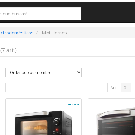
ectrodomésticos
Mini Hornos
s
(7 art.)
Ant.
01