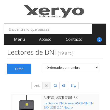
Menú
Acceso
Contacto
0
Lectores de DNI
(19 art.)
Filtro
Ant.
01
02
03
Sig.
AISENS - ASCR-SN01-BK
Lector de DNI Aisens ASCR-SN01-
BK/ USB 2.0/ Negro